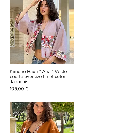
Kimono Haori ” Aira ” Veste
courte oversize lin et coton
Japonais
Prix
105,00 €