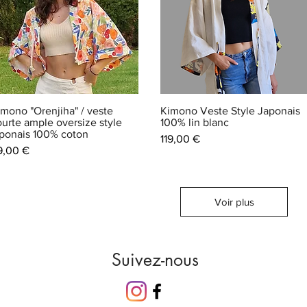
imono "Orenjiha" / veste
Kimono Veste Style Japonais
ourte ample oversize style
100% lin blanc
aponais 100% coton
Prix
119,00 €
ix
9,00 €
Voir plus
Suivez-nous