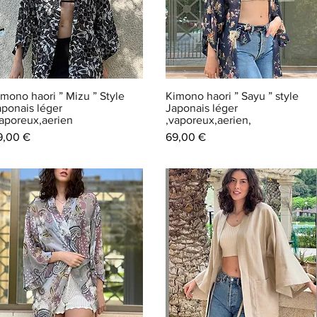
imono haori ” Mizu ” Style
Kimono haori ” Sayu ” style
aponais léger
Japonais léger
vaporeux,aerien
,vaporeux,aerien,
ix
Prix
9,00 €
69,00 €