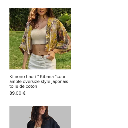
Kimono haori ” Kibana ”court
ample oversize style japonais
toile de coton
Prix
89,00 €