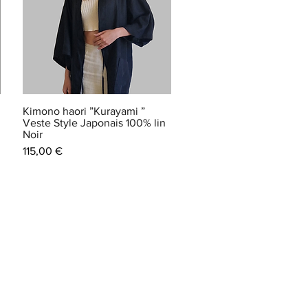
Kimono haori ”Kurayami ”
Veste Style Japonais 100% lin
Noir
Prix
115,00 €