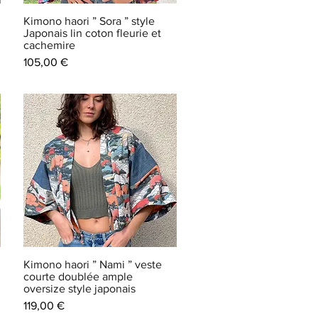
Kimono haori ” Sora ” style
Japonais lin coton fleurie et
cachemire
Prix
105,00 €
Kimono haori ” Nami ” veste
courte doublée ample
oversize style japonais
Prix
119,00 €