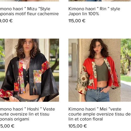
imono haori ” Mizu ”Style
Kimono haori ” Rin ” style
aponais motif fleur cachemire
Japon lin 100%
ix
Prix
9,00 €
115,00 €
imono haori ” Hoshi ” Veste
Kimono haori ” Mei ”veste
urte oversize lin et tissu
courte ample oversize tissu de
aponais origami
lin et coton floral
ix
Prix
05,00 €
105,00 €