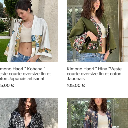
imono Haori ” Kohana ”
Kimono Haori ” Hina ”Veste
ste courte oversize lin et
courte oversize lin et coton
oton Japonais artisanal
Japonais
ix
Prix
05,00 €
105,00 €