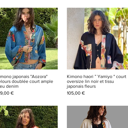
imono japonais "Aozora"
Kimono haori ” Yamiyo " court
elours doublée court ample
oversize lin noir et tissu
leu denim
japonais fleurs
ix
Prix
29,00 €
105,00 €